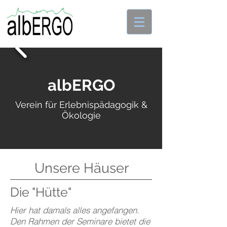
albERGO
Verein für Erlebnispädagogik &
Ökologie
Unsere Häuser
Die "Hütte"
Hier hat damals alles angefangen.
Den Rahmen der Seminare bietet die