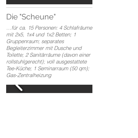
Die "Scheune"
…für ca. 15 Personen: 4 Schlafräume
mit 2x5, 1x4 und 1x2 Betten; 1
Gruppenraum; separates
Begleiterzimmer mit Dusche und
Toilette; 2 Sanitärräume (davon einer
rollstuhlgerecht); voll ausgestattete
Tee-Küche; 1 Seminarraum (50 qm);
Gas-Zentralheizung