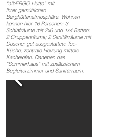
“albERGO-Hütte” mit
ihrer gemütlichen
Berghüttenatmosphäre. Wohnen
können hier 16 Personen: 3
Schlafräume mit 2x6 und 1x4 Betten;
2 Gruppenräume; 2 Sanitärräume mit
Dusche; gut ausgestattete Tee-
Küche; zentrale Heizung mittels
Kachelofen. Daneben das
“Sommerhaus” mit zusätzlichem
Begleiterzimmer und Sanitärraum.